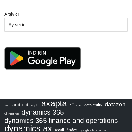
Arşivler
axapta
datazen
android
c#
data entity
.net
apple
csv
dynamics 365
dimension
dynamics 365 finance and operations
dynamics ax
email
firefox
google chrome
iis