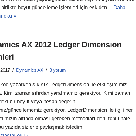
 birlikte boyut güncelleme işlemleri için eskiden…
Daha
nı oku »
mics AX 2012 Ledger Dimension
mleri
 2017
Dynamics AX
3 yorum
 kod yazarken sık sık LedgerDimension ile etkileşimimiz
. Kimi zaman sıfırdan yaratmamız gerekiyor. Kimi zaman
ndeki bir boyut veya hesap değerini
z/güncellememiz gerekiyor. LedgerDimension ile ilgili her
limizin altında olması gereken methodları derli toplu hale
 bu yazıda sizlerle paylaşmak istedim.
zlasını oku »