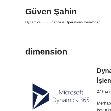
Güven Şahin
İçeriğe
geç
Dynamics 365 Finance & Operations Developer
dimension
Dyna
İşle
27 Hazi
Merhaba
boyut i