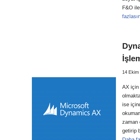
F&O ile
fazlası
Dyna
İşle
14 Ekim
AX için
olmakta
ise içi
okumamı
zaman e
getirip
Daha fa