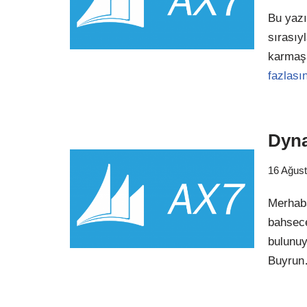
Bu yazı
sırasıy
karmaş
fazlası
Dyna
16 Ağus
Merhaba
bahsece
bulunuy
Buyru