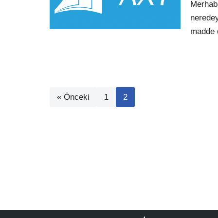
Merhaba
neredey
madde d
« Önceki
1
2