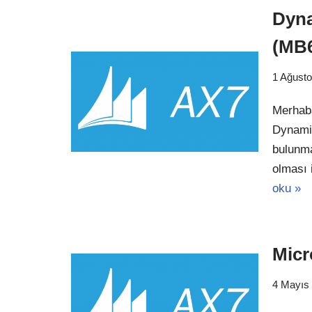
Dyna
(MB6
1 Ağust
Merhaba
Dynamic
bulunma
olması 
oku »
Micr
4 Mayıs